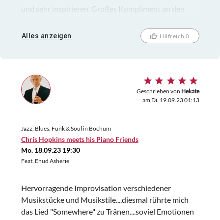
und sehr inspirieren. Großes Kompliment an den
Veranstalter und die Künstler.
Alles anzeigen
Hilfreich 0
Geschrieben von
Hekate
am Di. 19.09.23 01:13
Jazz, Blues, Funk & Soul in Bochum
Chris Hopkins meets his Piano Friends
Mo. 18.09.23 19:30
Feat. Ehud Asherie
Hervorragende Improvisation verschiedener
Musikstücke und Musikstile....diesmal rührte mich
das Lied "Somewhere" zu Tränen....soviel Emotionen