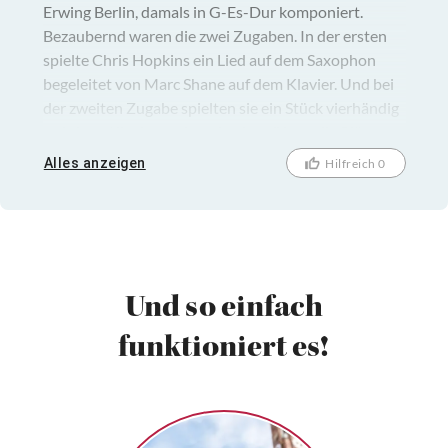
Erwing Berlin, damals in G-Es-Dur komponiert.
Bezaubernd waren die zwei Zugaben. In der ersten
spielte Chris Hopkins ein Lied auf dem Saxophon
begeleitet von Marc Shane auf dem Klavier. Und bei
der zweiten Zugabe spielten sie ein Stück vierhändig
auf einen Klavier und wechselten öfters die Plätze
und ärgerten sich gegenseitig, es machte richtig Spaß,
Alles anzeigen
Hilfreich 0
Ihnen dabei zuzusehen.
Und so einfach
funktioniert es!