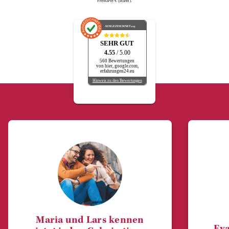
Freikarte € (Stand ).
AUSGEZEICHNET
.org
SEHR GUT
4.55
/ 5.00
560 Bewertungen
von hier, google.com,
erfahrungen24.eu
Hinweis zu den Bewertungen
Maria und Lars kennen