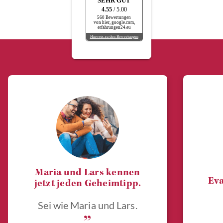
SEHR GUT
4.55
/ 5.00
560 Bewertungen
von hier, google.com,
erfahrungen24.eu
Hinweis zu den Bewertungen
Maria und Lars kennen
Eva
jetzt jeden Geheimtipp.
Sei wie Maria und Lars.
„