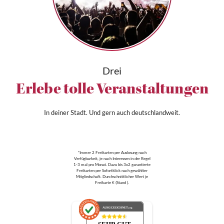
Drei
Erlebe tolle Veranstaltungen
In deiner Stadt. Und gern auch deutschlandweit.
*Immer 2 Freikarten per Auslosung nach
Verfügbarkeit, je nach Interessen in der Regel
1-3 mal pro Monat. Dazu bis 3x2 garantierte
Freikarten per Sofortklick nach gewählter
Mitgliedschaft. Durchschnittlicher Wert je
Freikarte € (Stand ).
AUSGEZEICHNET
.org