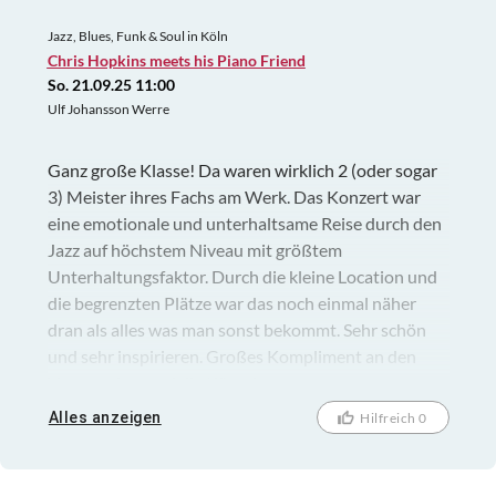
Jazz, Blues, Funk & Soul in Köln
Chris Hopkins meets his Piano Friend
So. 21.09.25 11:00
Ulf Johansson Werre
Ganz große Klasse! Da waren wirklich 2 (oder sogar
3) Meister ihres Fachs am Werk. Das Konzert war
eine emotionale und unterhaltsame Reise durch den
Jazz auf höchstem Niveau mit größtem
Unterhaltungsfaktor. Durch die kleine Location und
die begrenzten Plätze war das noch einmal näher
dran als alles was man sonst bekommt. Sehr schön
und sehr inspirieren. Großes Kompliment an den
Veranstalter und die Künstler.
Alles anzeigen
Hilfreich 0