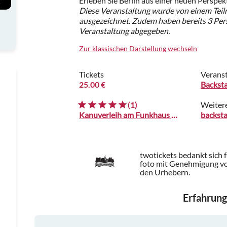
Erleben Sie Berlin aus einer neuen Perspek
Diese Veranstaltung wurde von einem Teil
ausgezeichnet. Zudem haben bereits 3 Per
Veranstaltung abgegeben.
Zur klassischen Darstellung wechseln
Tickets
Veranst
25.00 €
Backst
(1)
Weiter
Kanuverleih am Funkhaus Berlin
backst
twotickets bedankt sich 
foto mit Genehmigung vo
den Urhebern.
Erfahrung