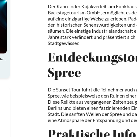
Der Kanu- oder Kajakverleih am Funkhaus B
Backstagetourism GmbH, ermöglicht es den
auf eine einzigartige Weise zu erleben. Pad
den historischen Sehenswürdigkeiten und 
säumen. Die einstige Industrielandschaft e
Jahre stark verändert und präsentiert sich 
Stadtgewässer.
Entdeckungstou
Atemberaubende Akrobatik, charmante Comedy und spektakuläre Showeinlagen
Spree
Die Sunset Tour führt die Teilnehmer auch
Spree, wie beispielsweise den Ruinen eine
Diese Relikte aus vergangenen Zeiten zeu
Berlins und bieten einen faszinierenden Ein
Stadt. Die sanften Wellen der Spree und d
eine Atmosphäre der Entspannung und de
Praktische Inf