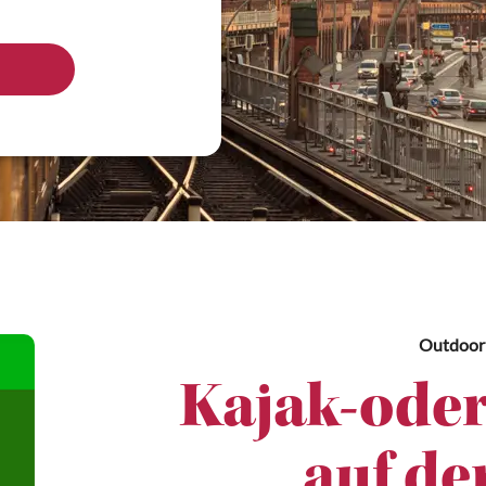
Outdoor
Kajak-oder
auf de