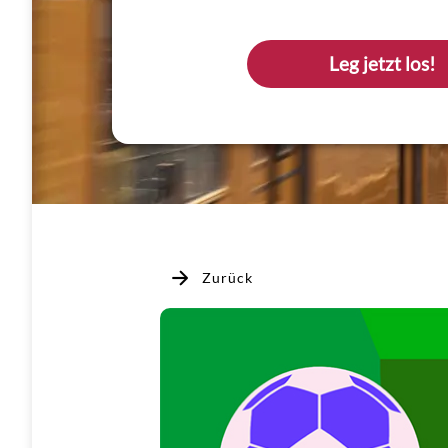
Leg jetzt los!
Zurück