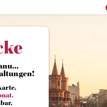
cke
nu...
altungen!
karte.
onat.
bar.