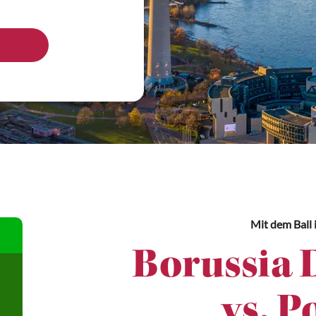
Mit dem Ball
Borussia 
vs. P