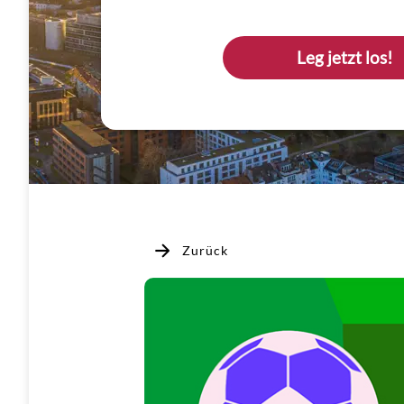
Leg jetzt los!
Zurück