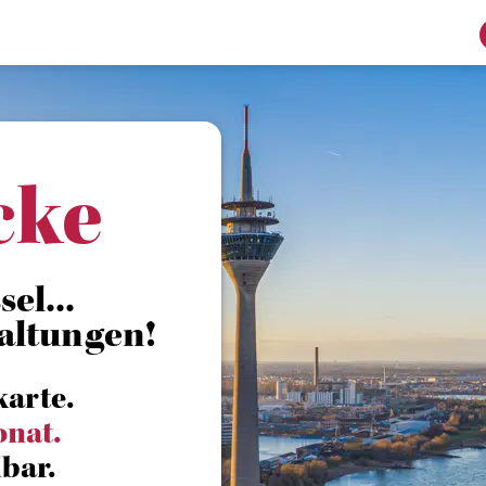
cke
el...
altungen!
karte.
onat.
bar.