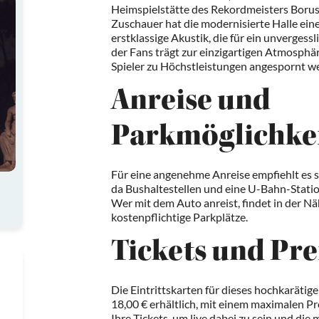
Heimspielstätte des Rekordmeisters Borussi
Zuschauer hat die modernisierte Halle e
erstklassige Akustik, die für ein unvergess
der Fans trägt zur einzigartigen Atmosphär
Spieler zu Höchstleistungen angespornt w
Anreise und
Parkmöglichke
Für eine angenehme Anreise empfiehlt es si
da Bushaltestellen und eine U-Bahn-Stati
Wer mit dem Auto anreist, findet in der N
kostenpflichtige Parkplätze.
Tickets und Pre
Die Eintrittskarten für dieses hochkarätig
18,00 € erhältlich, mit einem maximalen Pre
Ihre Tickets, um live dabei zu sein und d