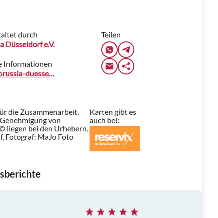
altet durch
Teilen
a Düsseldorf e.V.
e Informationen
www.borussia-duesseldorf.com
für die Zusammenarbeit.
Karten gibt es
t Genehmigung von
auch bei:
 © liegen bei den Urhebern.
f, Fotograf: MaJo Foto
sberichte