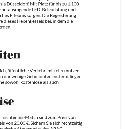
a Düsseldorf. Mit Platz für bis zu 1.100
ine herausragende LED-Beleuchtung und
liches Erlebnis sorgen. Die Begeisterung
e dieses Hexenkessels bei, in dem die
erden.
iten
ch, öffentliche Verkehrsmittel zu nutzen,
on nur wenige Gehminuten entfernt liegen.
ähe sowohl kostenlose als auch
ise
e Tischtennis-Match sind zum Preis von
is von 20,00 €. Sichern Sie sich rechtzeitig
ie magische Atmosphäre des ARAG