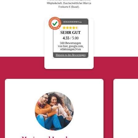
Mitgliedschaft. Durchschnittlicher Wert je
Freikarte € (Stand ).
AUSGEZEICHNET
.org
SEHR GUT
4.55
/ 5.00
560 Bewertungen
von hier, google.com,
erfahrungen24.eu
Hinweis zu den Bewertungen