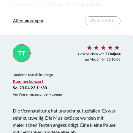
noch was geschichtliches über Schloss Brake
erfahren.Alles in allem eine lohnenswerte
Ausstellung..
Alles anzeigen
Hilfreich 0
TT
Geschrieben von
TTTatjana
am Mo. 24.04.23 10:08
Moderne Klassik in Lemgo
Kammerkonzert
So. 23.04.23 11:30
Am Weserrenaissance-Museum
Die Veranstaltung hat uns sehr gut gefallen. Es war
sehr kurzweilig. Die Musikstücke wurden mit
malerischen Texten angekündigt. Eine kleine Pause
mit Getränken rundete alles ab.