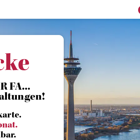
cke
 FA...
altungen!
karte.
onat.
bar.