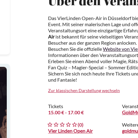
Über den Veran
Das VierLinden Open-Air in Düsseldorf biet
Event. Mit seiner malerischen Lage und of
Veranstaltungsort eine einzigartige Erfahru
Air
ist bekannt für seine vielseitigen Vera
Besucher aus der ganzen Region anlocken.
Besuchen Sie die offizielle
Website von Vie
Informationen über den Veranstaltungsor
Erleben Sie einen Abend voller Magie, Rät
Fan Quiz – Magier-Special – Sommer Editi
Sichern Sie sich noch heute Ihre Tickets un
und Fantasie!
Zur klassischen Darstellung wechseln
Tickets
Veranst
15.00 €
- 17.00 €
GoldM
(0)
Weiter
Vier Linden Open Air
goldmu