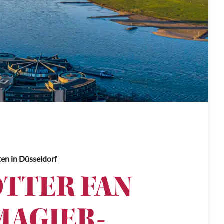
ten
in Düsseldorf
TTER FAN
MAGIER-