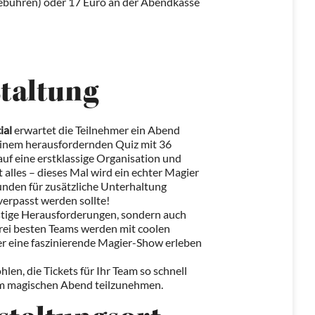
ebühren) oder 17 Euro an der Abendkasse
staltung
ial
erwartet die Teilnehmer ein Abend
einem herausfordernden Quiz mit 36
auf eine erstklassige Organisation und
 alles – dieses Mal wird ein echter Magier
unden für zusätzliche Unterhaltung
 verpasst werden sollte!
istige Herausforderungen, sondern auch
drei besten Teams werden mit coolen
r eine faszinierende Magier-Show erleben
en, die Tickets für Ihr Team so schnell
sem magischen Abend teilzunehmen.