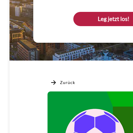
Leg jetzt los!
Zurück