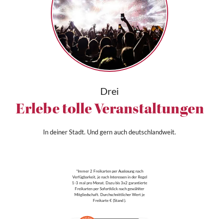
Drei
Erlebe tolle Veranstaltungen
In deiner Stadt. Und gern auch deutschlandweit.
*Immer 2 Freikarten per Auslosung nach
Verfügbarkeit, je nach Interessen in der Regel
1-3 mal pro Monat. Dazu bis 3x2 garantierte
Freikarten per Sofortklick nach gewählter
Mitgliedschaft. Durchschnittlicher Wert je
Freikarte € (Stand ).