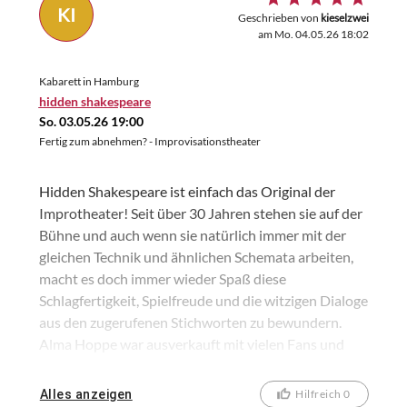
KI
Geschrieben von
kieselzwei
am Mo. 04.05.26 18:02
Kabarett in Hamburg
hidden shakespeare
So. 03.05.26 19:00
Fertig zum abnehmen? - Improvisationstheater
Hidden Shakespeare ist einfach das Original der
Improtheater! Seit über 30 Jahren stehen sie auf der
Bühne und auch wenn sie natürlich immer mit der
gleichen Technik und ähnlichen Schemata arbeiten,
macht es doch immer wieder Spaß diese
Schlagfertigkeit, Spielfreude und die witzigen Dialoge
aus den zugerufenen Stichworten zu bewundern.
Alma Hoppe war ausverkauft mit vielen Fans und
auch wir hatten trotz etwas ungünstiger Plätze einen
vergnüglichen Abend.
Alles anzeigen
Hilfreich 0