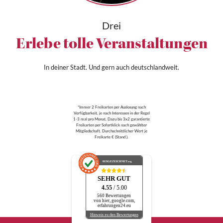
Drei
Erlebe tolle Veranstaltungen
In deiner Stadt. Und gern auch deutschlandweit.
*Immer 2 Freikarten per Auslosung nach
Verfügbarkeit, je nach Interessen in der Regel
1-3 mal pro Monat. Dazu bis 3x2 garantierte
Freikarten per Sofortklick nach gewählter
Mitgliedschaft. Durchschnittlicher Wert je
Freikarte € (Stand ).
AUSGEZEICHNET
.org
SEHR GUT
4.55
/ 5.00
560 Bewertungen
von hier, google.com,
erfahrungen24.eu
Hinweis zu den Bewertungen