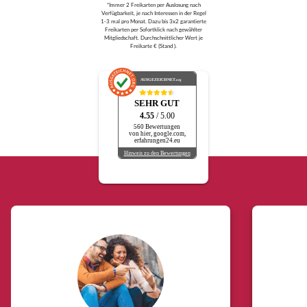
*Immer 2 Freikarten per Auslosung nach
Verfügbarkeit, je nach Interessen in der Regel
1-3 mal pro Monat. Dazu bis 3x2 garantierte
Freikarten per Sofortklick nach gewählter
Mitgliedschaft. Durchschnittlicher Wert je
Freikarte € (Stand ).
AUSGEZEICHNET
.org
SEHR GUT
4.55
/ 5.00
560 Bewertungen
von hier, google.com,
erfahrungen24.eu
Hinweis zu den Bewertungen