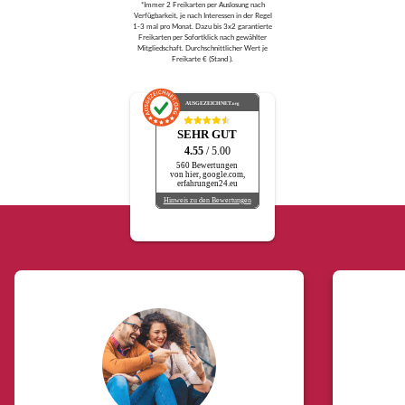
*Immer 2 Freikarten per Auslosung nach
Verfügbarkeit, je nach Interessen in der Regel
1-3 mal pro Monat. Dazu bis 3x2 garantierte
Freikarten per Sofortklick nach gewählter
Mitgliedschaft. Durchschnittlicher Wert je
Freikarte € (Stand ).
AUSGEZEICHNET
.org
SEHR GUT
4.55
/ 5.00
560 Bewertungen
von hier, google.com,
erfahrungen24.eu
Hinweis zu den Bewertungen