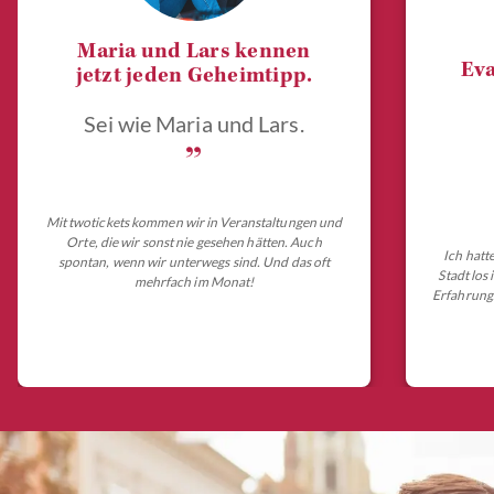
Maria und Lars kennen
Eva
jetzt jeden Geheimtipp.
Sei wie Maria und Lars.
„
Mit twotickets kommen wir in Veranstaltungen und
Orte, die wir sonst nie gesehen hätten. Auch
Ich hatt
spontan, wenn wir unterwegs sind. Und das oft
Stadt los
mehrfach im Monat!
Erfahrungs