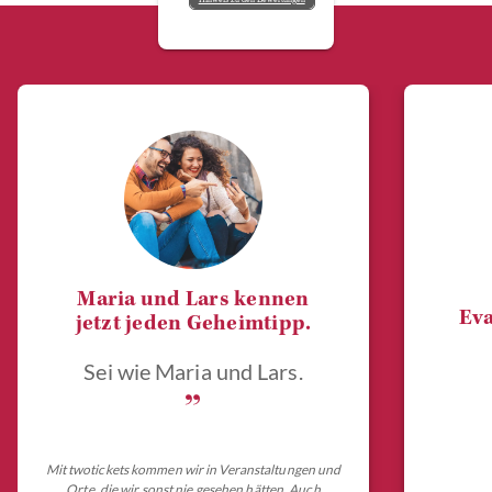
Maria und Lars kennen
Eva
jetzt jeden Geheimtipp.
Sei wie Maria und Lars.
„
Mit twotickets kommen wir in Veranstaltungen und
Orte, die wir sonst nie gesehen hätten. Auch