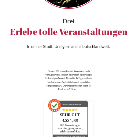
Drei
Erlebe tolle Veranstaltungen
In deiner Stadt. Und gern auch deutschlandweit.
*Immer 2 Freikarten per Auslosung nach
Verfügbarkeit, je nach Interessen in der Regel
1-3 mal pro Monat. Dazu bis 3x2 garantierte
Freikarten per Sofortklick nach gewählter
Mitgliedschaft. Durchschnittlicher Wert je
Freikarte € (Stand ).
AUSGEZEICHNET
.org
SEHR GUT
4.55
/ 5.00
560 Bewertungen
von hier, google.com,
erfahrungen24.eu
Hinweis zu den Bewertungen