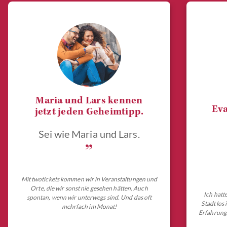
Maria und Lars kennen
Eva
jetzt jeden Geheimtipp.
Sei wie Maria und Lars.
„
Mit twotickets kommen wir in Veranstaltungen und
Orte, die wir sonst nie gesehen hätten. Auch
Ich hatt
spontan, wenn wir unterwegs sind. Und das oft
Stadt los
mehrfach im Monat!
Erfahrungs