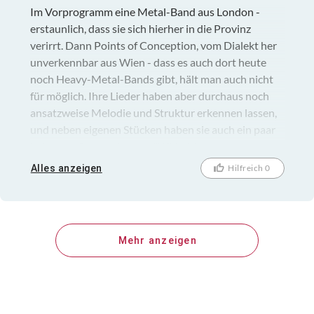
Im Vorprogramm eine Metal-Band aus London -
erstaunlich, dass sie sich hierher in die Provinz
verirrt. Dann Points of Conception, vom Dialekt her
unverkennbar aus Wien - dass es auch dort heute
noch Heavy-Metal-Bands gibt, hält man auch nicht
für möglich. Ihre Lieder haben aber durchaus noch
ansatzweise Melodie und Struktur erkennen lassen,
und neben eigenen Stücken haben sie auch ein paar
bekannte Songs wie etwa "Whistle" gecovert,
insgesamt eine sympathische Erscheinung, sollte
Alles anzeigen
Hilfreich 0
man sich merken. Ich war ja schon lange nicht mehr
im Backstage, da gab es ja auch lange nichts mehr,
und auch das Free&Easy-Festival habe ich irgendwie
verpasst. Wäre nett, mal wieder öfters dort hin zu
Mehr anzeigen
kommen. Auch das Publikum gut gemischt und
wirkte trotz der Musikrichtung recht friedlich.