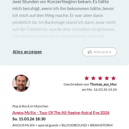
zwei Stunden vor Konzertbeginn bekam. Es hätte
mich beruhigt, wenn ich ihn bekommen hätte, bevor
ich mich auf den Weg mache. Er war aber dann
pünktlich da. Im Backstage stand ich dann zwar nicht
auf der Gästeliste, wurde aber trotzdem eingelassen.
Die Vorband muss noch singen lernen, aber der
Headliner "Starbenders" war großartig und es wurde
dann noch ein sagenhafter Abend.
Alles anzeigen
Hilfreich 0
Geschrieben von
Thomas_aus_Muc
am Mo. 16.03.26 14:26
Pop & Rock in München
Angus McSix - Tour Of The All-Seeing-Astral Eye 2026
So. 15.03.26 18:30
ANGUS McSIX + special guests + BLOODBOUND + BRAINSTORM