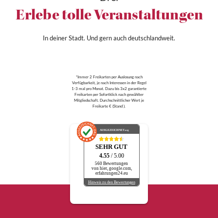
Erlebe tolle Veranstaltungen
In deiner Stadt. Und gern auch deutschlandweit.
*Immer 2 Freikarten per Auslosung nach
Verfügbarkeit, je nach Interessen in der Regel
1-3 mal pro Monat. Dazu bis 3x2 garantierte
Freikarten per Sofortklick nach gewählter
Mitgliedschaft. Durchschnittlicher Wert je
Freikarte € (Stand ).
AUSGEZEICHNET
.org
SEHR GUT
4.55
/ 5.00
560 Bewertungen
von hier, google.com,
erfahrungen24.eu
Hinweis zu den Bewertungen