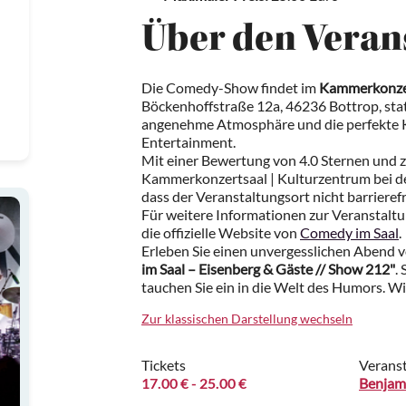
Über den Veran
Die Comedy-Show findet im
Kammerkonzer
Böckenhoffstraße 12a, 46236 Bottrop, stat
angenehme Atmosphäre und die perfekte Ku
Entertainment.
Mit einer Bewertung von 4.0 Sternen und z
Kammerkonzertsaal | Kulturzentrum bei den
dass der Veranstaltungsort nicht barrierefre
Für weitere Informationen zur Veranstalt
die offizielle Website von
Comedy im Saal
.
Erleben Sie einen unvergesslichen Abend v
im Saal – Eisenberg & Gäste // Show 212"
.
tauchen Sie ein in die Welt des Humors. Wi
Zur klassischen Darstellung wechseln
Tickets
Veranst
17.00 €
- 25.00 €
Benjam