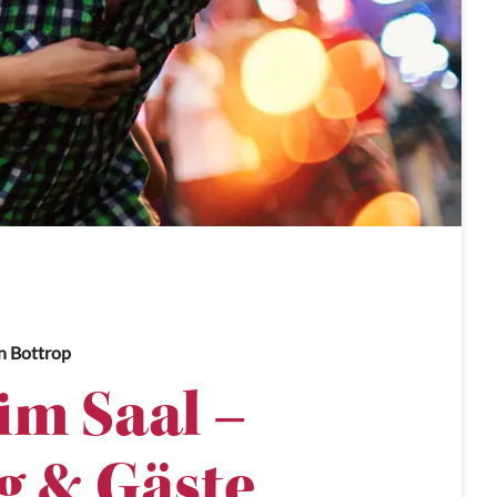
n Bottrop
m Saal –
g & Gäste