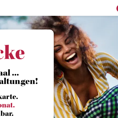
cke
l ...
altungen!
karte.
onat.
bar.