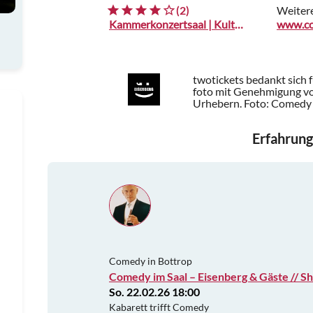
(2)
Weiter
Kammerkonzertsaal | Kulturzentrum
www.co
twotickets bedankt sich 
foto mit Genehmigung vo
Urhebern.
Foto: Comedy 
Erfahrung
Comedy in Bottrop
Comedy im Saal – Eisenberg & Gäste // S
So. 22.02.26 18:00
Kabarett trifft Comedy