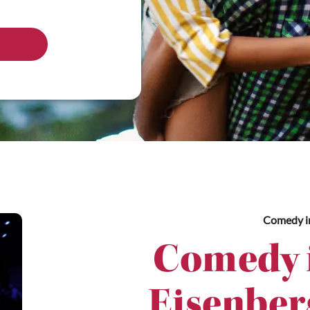
Comedy
i
Comedy i
Eisenber