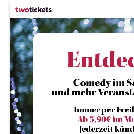
Entde
Comedy im Saa
und mehr Veranst
Immer per Frei
Ab 5,90€ im M
Jederzeit künd