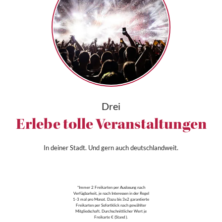
Drei
Erlebe tolle Veranstaltungen
In deiner Stadt. Und gern auch deutschlandweit.
*Immer 2 Freikarten per Auslosung nach
Verfügbarkeit, je nach Interessen in der Regel
1-3 mal pro Monat. Dazu bis 3x2 garantierte
Freikarten per Sofortklick nach gewählter
Mitgliedschaft. Durchschnittlicher Wert je
Freikarte € (Stand ).