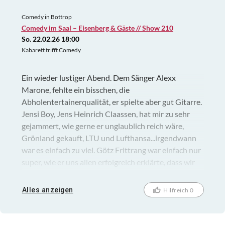
Comedy in Bottrop
Comedy im Saal – Eisenberg & Gäste // Show 210
So. 22.02.26 18:00
Kabarett trifft Comedy
Ein wieder lustiger Abend. Dem Sänger Alexx
Marone, fehlte ein bisschen, die
Abholentertainerqualität, er spielte aber gut Gitarre.
Jensi Boy, Jens Heinrich Claassen, hat mir zu sehr
gejammert, wie gerne er unglaublich reich wäre,
Grönland gekauft, LTU und Lufthansa...irgendwann
war es einfach zu viel. Götz Frittrang war einfach nur
super, wie er uns allen erfolgreich erklärte, dass wir
alle zu viele Gegenstände besitzen. Ich habe am
nächsten Tag eine Sauciere und 2 Dekorschlüsseln
Alles anzeigen
Hilfreich 0
verschenkt, die ich nie im Gebrauch hatte.