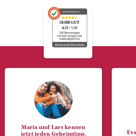
AUSGEZEICHNET
.org
SEHR GUT
4.55
/ 5.00
560 Bewertungen
von hier, google.com,
erfahrungen24.eu
Hinweis zu den Bewertungen
Maria und Lars kennen
Eva
jetzt jeden Geheimtipp.