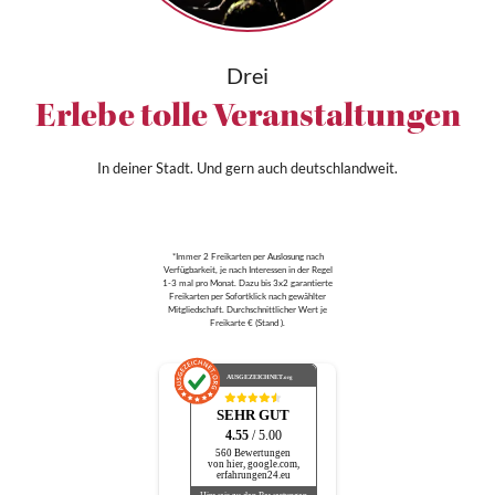
Drei
Erlebe tolle Veranstaltungen
In deiner Stadt. Und gern auch deutschlandweit.
*Immer 2 Freikarten per Auslosung nach
Verfügbarkeit, je nach Interessen in der Regel
1-3 mal pro Monat. Dazu bis 3x2 garantierte
Freikarten per Sofortklick nach gewählter
Mitgliedschaft. Durchschnittlicher Wert je
Freikarte € (Stand ).
AUSGEZEICHNET
.org
SEHR GUT
4.55
/ 5.00
560 Bewertungen
von hier, google.com,
erfahrungen24.eu