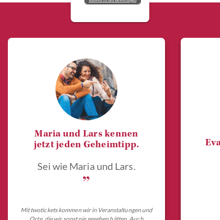
Hinweis zu den Bewertungen
Maria und Lars kennen
Eva
jetzt jeden Geheimtipp.
Sei wie Maria und Lars.
„
Mit twotickets kommen wir in Veranstaltungen und
Orte, die wir sonst nie gesehen hätten. Auch