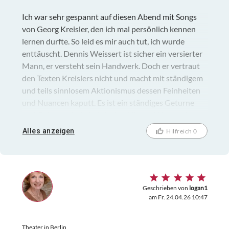
Ich war sehr gespannt auf diesen Abend mit Songs
von Georg Kreisler, den ich mal persönlich kennen
lernen durfte. So leid es mir auch tut, ich wurde
enttäuscht. Dennis Weissert ist sicher ein versierter
Mann, er versteht sein Handwerk. Doch er vertraut
den Texten Kreislers nicht und macht mit ständigem
und teils sinnlosem Aktionismus dessen Feinheiten
und Nuancen kaputt. Es ist ein ständiges Geturne
und Gehampel, ein hektisches Hin und Her, und nur
in wenigen ruhigen Momenten ahnt man, wie der
Alles anzeigen
Hilfreich 0
Abend hätte sein können. Weissert hat selbst auch
die Regie übernommen, das ist schon mal
grundsätzlich gefährlich und hier ging es gründlich
daneben.
Geschrieben von
logan1
am Fr. 24.04.26 10:47
Theater in Berlin