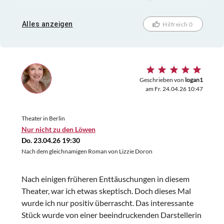
und Gehampel, ein hektisches Hin und Her, und nur
in wenigen ruhigen Momenten ahnt man, wie der
Alles anzeigen
Hilfreich 0
Abend hätte sein können. Weissert hat selbst auch
die Regie übernommen, das ist schon mal
grundsätzlich gefährlich und hier ging es gründlich
daneben.
Geschrieben von
logan1
am Fr. 24.04.26 10:47
Theater in Berlin
Nur nicht zu den Löwen
Do. 23.04.26 19:30
Nach dem gleichnamigen Roman von Lizzie Doron
Nach einigen früheren Enttäuschungen in diesem
Theater, war ich etwas skeptisch. Doch dieses Mal
wurde ich nur positiv überrascht. Das interessante
Stück wurde von einer beeindruckenden Darstellerin