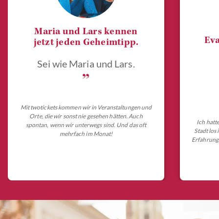
Maria und Lars kennen
Eva
jetzt jeden Geheimtipp.
Sei wie Maria und Lars.
„
Mit twotickets kommen wir in Veranstaltungen und
Orte, die wir sonst nie gesehen hätten. Auch
Ich hatt
spontan, wenn wir unterwegs sind. Und das oft
Stadt los
mehrfach im Monat!
Erfahrungs