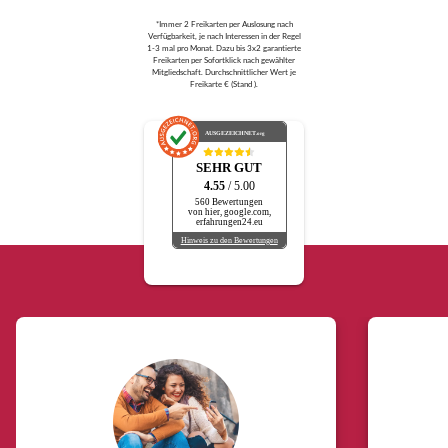
*Immer 2 Freikarten per Auslosung nach
Verfügbarkeit, je nach Interessen in der Regel
1-3 mal pro Monat. Dazu bis 3x2 garantierte
Freikarten per Sofortklick nach gewählter
Mitgliedschaft. Durchschnittlicher Wert je
Freikarte € (Stand ).
AUSGEZEICHNET
.org
SEHR GUT
4.55
/ 5.00
560 Bewertungen
von hier, google.com,
erfahrungen24.eu
Hinweis zu den Bewertungen