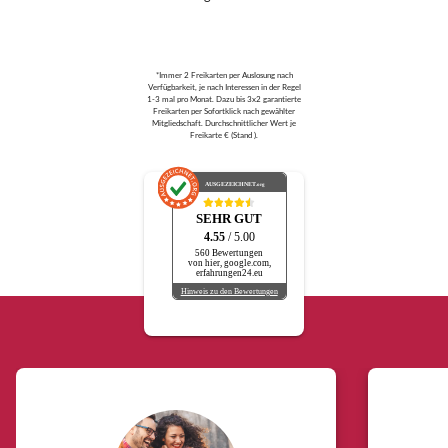
*Immer 2 Freikarten per Auslosung nach
Verfügbarkeit, je nach Interessen in der Regel
1-3 mal pro Monat. Dazu bis 3x2 garantierte
Freikarten per Sofortklick nach gewählter
Mitgliedschaft. Durchschnittlicher Wert je
Freikarte € (Stand ).
AUSGEZEICHNET
.org
SEHR GUT
4.55
/ 5.00
560 Bewertungen
von hier, google.com,
erfahrungen24.eu
Hinweis zu den Bewertungen