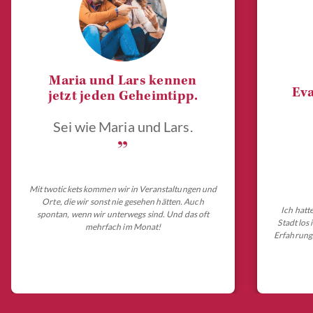
Maria und Lars kennen
Eva
jetzt jeden Geheimtipp.
Sei wie Maria und Lars.
„
Mit twotickets kommen wir in Veranstaltungen und
Orte, die wir sonst nie gesehen hätten. Auch
Ich hatt
spontan, wenn wir unterwegs sind. Und das oft
Stadt los
mehrfach im Monat!
Erfahrungs