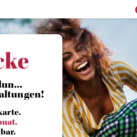
cke
un...
altungen!
karte.
onat.
bar.