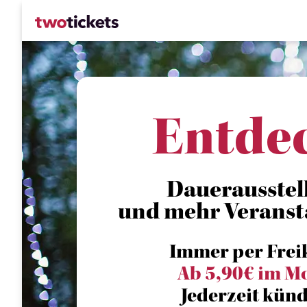
Entde
Dauerausstell
und mehr Veranst
Immer per Frei
Ab 5,90€ im M
Jederzeit künd