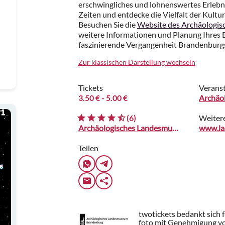
erschwingliches und lohnenswertes Erlebni
Zeiten und entdecke die Vielfalt der Kultu
Besuchen Sie die
Website des Archäologi
weitere Informationen und Planung Ihres Be
faszinierende Vergangenheit Brandenburgs
Zur klassischen Darstellung wechseln
Tickets
Veranst
3.50 €
- 5.00 €
Archäo
(6)
Weiter
Archäologisches Landesmuseum Brandenburg im Paulikloster
Teilen
twotickets bedankt sich 
foto mit Genehmigung v