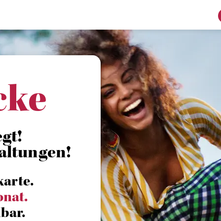
cke
gt!
altungen!
karte.
onat.
bar.