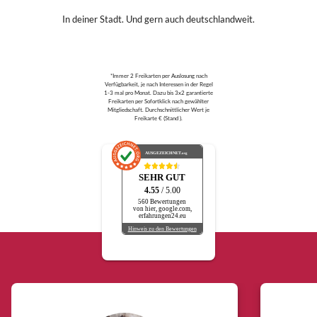
In deiner Stadt. Und gern auch deutschlandweit.
*Immer 2 Freikarten per Auslosung nach
Verfügbarkeit, je nach Interessen in der Regel
1-3 mal pro Monat. Dazu bis 3x2 garantierte
Freikarten per Sofortklick nach gewählter
Mitgliedschaft. Durchschnittlicher Wert je
Freikarte € (Stand ).
AUSGEZEICHNET
.org
SEHR GUT
4.55
/ 5.00
560 Bewertungen
von hier, google.com,
erfahrungen24.eu
Hinweis zu den Bewertungen