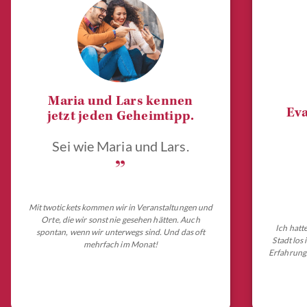
Maria und Lars kennen
Eva
jetzt jeden Geheimtipp.
Sei wie Maria und Lars.
„
Mit twotickets kommen wir in Veranstaltungen und
Orte, die wir sonst nie gesehen hätten. Auch
Ich hatt
spontan, wenn wir unterwegs sind. Und das oft
Stadt los
mehrfach im Monat!
Erfahrungs