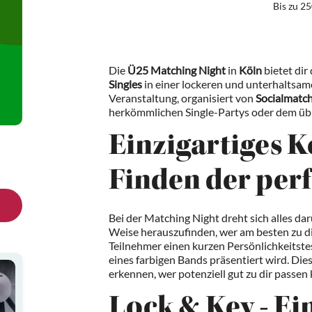
Bis zu 25
Die
Ü25 Matching Night
in
Köln
bietet dir 
Singles
in einer lockeren und unterhaltsa
Veranstaltung, organisiert von
Socialmatc
herkömmlichen Single-Partys oder dem übl
Einzigartiges K
Finden der per
Bei der Matching Night dreht sich alles da
Weise herauszufinden, wer am besten zu di
Teilnehmer einen kurzen Persönlichkeitstes
eines farbigen Bands präsentiert wird. Dies
erkennen, wer potenziell gut zu dir passen
Lock & Key - Ei