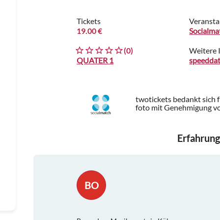
Tickets
Veransta
19.00 €
Socialma
(0)
Weitere 
QUATER 1
speeddat
twotickets bedankt sich 
foto mit Genehmigung vo
Erfahrung
BO