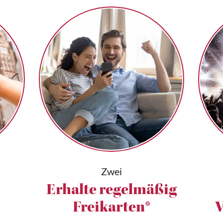
Zwei
Erhalte regelmäßig
Freikarten*
V