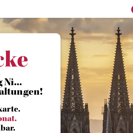
cke
Ni...
altungen!
karte.
onat.
bar.