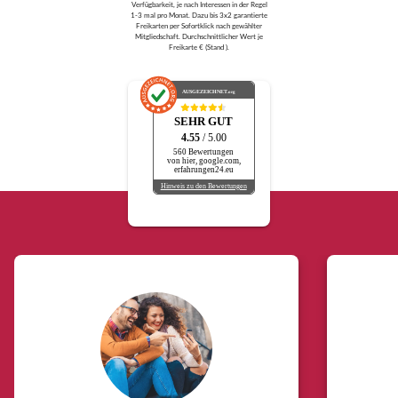
Verfügbarkeit, je nach Interessen in der Regel
1-3 mal pro Monat. Dazu bis 3x2 garantierte
Freikarten per Sofortklick nach gewählter
Mitgliedschaft. Durchschnittlicher Wert je
Freikarte € (Stand ).
AUSGEZEICHNET
.org
SEHR GUT
4.55
/ 5.00
560 Bewertungen
von hier, google.com,
erfahrungen24.eu
Hinweis zu den Bewertungen