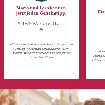
Maria und Lars kennen
Eva
jetzt jeden Geheimtipp.
Sei wie Maria und Lars.
„
Mit twotickets kommen wir in Veranstaltungen und
Orte, die wir sonst nie gesehen hätten. Auch
Ich hatt
spontan, wenn wir unterwegs sind. Und das oft
Stadt los
mehrfach im Monat!
Erfahrungs