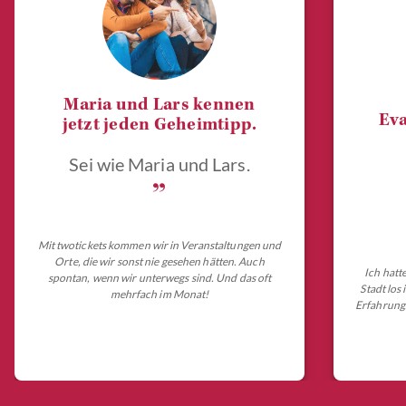
Maria und Lars kennen
Eva
jetzt jeden Geheimtipp.
Sei wie Maria und Lars.
„
Mit twotickets kommen wir in Veranstaltungen und
Orte, die wir sonst nie gesehen hätten. Auch
Ich hatt
spontan, wenn wir unterwegs sind. Und das oft
Stadt los
mehrfach im Monat!
Erfahrungs