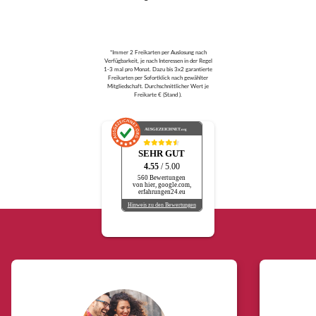
*Immer 2 Freikarten per Auslosung nach
Verfügbarkeit, je nach Interessen in der Regel
1-3 mal pro Monat. Dazu bis 3x2 garantierte
Freikarten per Sofortklick nach gewählter
Mitgliedschaft. Durchschnittlicher Wert je
Freikarte € (Stand ).
AUSGEZEICHNET
.org
SEHR GUT
4.55
/ 5.00
560 Bewertungen
von hier, google.com,
erfahrungen24.eu
Hinweis zu den Bewertungen