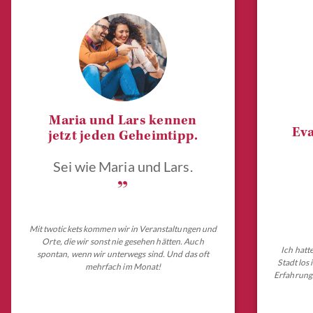
Maria und Lars kennen
Eva
jetzt jeden Geheimtipp.
Sei wie Maria und Lars.
„
Mit twotickets kommen wir in Veranstaltungen und
Orte, die wir sonst nie gesehen hätten. Auch
Ich hatt
spontan, wenn wir unterwegs sind. Und das oft
Stadt los
mehrfach im Monat!
Erfahrungs