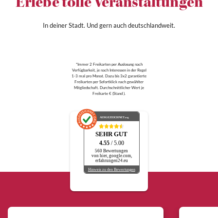
Erlebe tolle Veranstaltungen
In deiner Stadt. Und gern auch deutschlandweit.
*Immer 2 Freikarten per Auslosung nach
Verfügbarkeit, je nach Interessen in der Regel
1-3 mal pro Monat. Dazu bis 3x2 garantierte
Freikarten per Sofortklick nach gewählter
Mitgliedschaft. Durchschnittlicher Wert je
Freikarte € (Stand ).
AUSGEZEICHNET
.org
SEHR GUT
4.55
/ 5.00
560 Bewertungen
von hier, google.com,
erfahrungen24.eu
Hinweis zu den Bewertungen