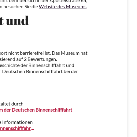
rt befindet sich in der Apostelstraße 84,
n besuchen Sie die
Website des Museums
.
t und
sort nicht barrierefrei ist. Das Museum hat
sierend auf 2 Bewertungen.
eschichte der Binnenschifffahrt und
r Deutschen Binnenschifffahrt bei der
altet durch
 der Deutschen Binnenschifffahrt
e Informationen
www.binnenschifffahrtsmuseum.de