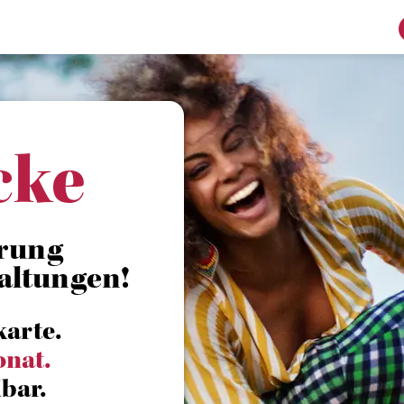
cke
rung
altungen!
karte.
onat.
bar.