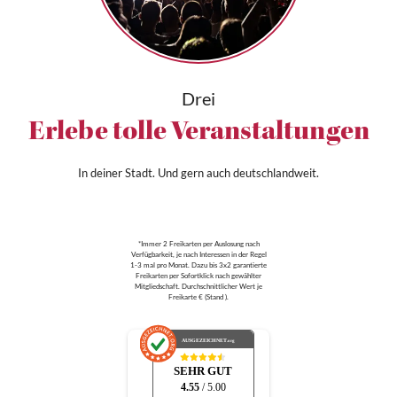
Drei
Erlebe tolle Veranstaltungen
In deiner Stadt. Und gern auch deutschlandweit.
*Immer 2 Freikarten per Auslosung nach
Verfügbarkeit, je nach Interessen in der Regel
1-3 mal pro Monat. Dazu bis 3x2 garantierte
Freikarten per Sofortklick nach gewählter
Mitgliedschaft. Durchschnittlicher Wert je
Freikarte € (Stand ).
AUSGEZEICHNET
.org
SEHR GUT
4.55
/ 5.00