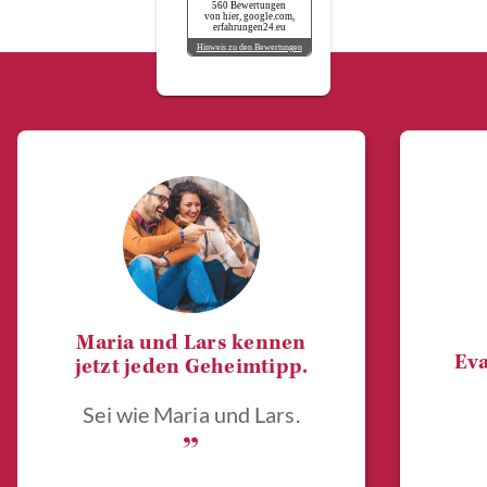
560 Bewertungen
von hier, google.com,
erfahrungen24.eu
Hinweis zu den Bewertungen
Maria und Lars kennen
Eva
jetzt jeden Geheimtipp.
Sei wie Maria und Lars.
„