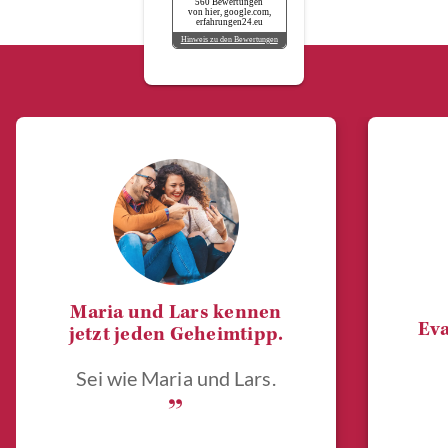
560 Bewertungen
von hier, google.com,
erfahrungen24.eu
Hinweis zu den Bewertungen
Maria und Lars kennen
Eva
jetzt jeden Geheimtipp.
Sei wie Maria und Lars.
„