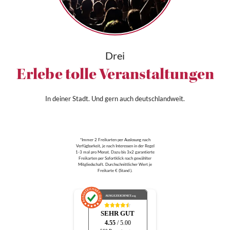
Drei
Erlebe tolle Veranstaltungen
In deiner Stadt. Und gern auch deutschlandweit.
*Immer 2 Freikarten per Auslosung nach
Verfügbarkeit, je nach Interessen in der Regel
1-3 mal pro Monat. Dazu bis 3x2 garantierte
Freikarten per Sofortklick nach gewählter
Mitgliedschaft. Durchschnittlicher Wert je
Freikarte € (Stand ).
AUSGEZEICHNET
.org
SEHR GUT
4.55
/ 5.00