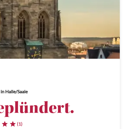
in Halle/Saale
eplündert.
(1)