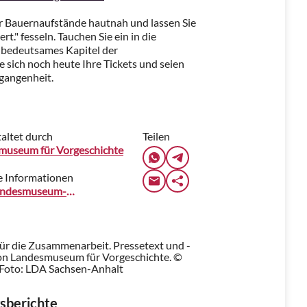
er Bauernaufstände hautnah und lassen Sie
t." fesseln. Tauchen Sie ein in die
n bedeutsames Kapitel der
 sich noch heute Ihre Tickets und seien
ergangenheit.
altet durch
Teilen
museum für Vorgeschichte
e Informationen
www.landesmuseum-vorgeschichte.de
für die Zusammenarbeit. Pressetext und -
on Landesmuseum für Vorgeschichte. ©
Foto: LDA Sachsen-Anhalt
sberichte