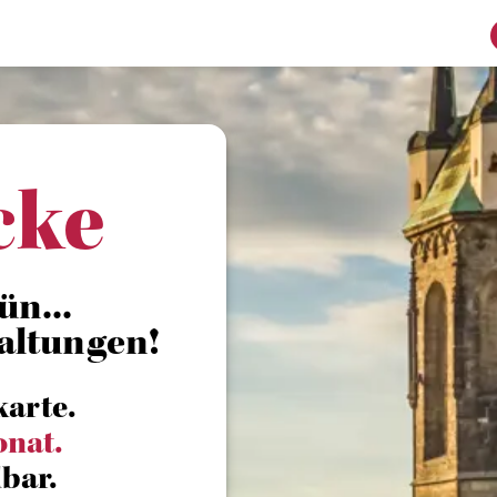
cke
ün...
altungen!
karte.
onat.
bar.