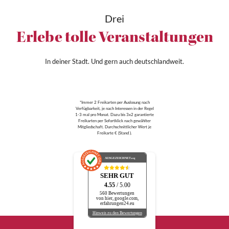
Drei
Erlebe tolle Veranstaltungen
In deiner Stadt. Und gern auch deutschlandweit.
*Immer 2 Freikarten per Auslosung nach
Verfügbarkeit, je nach Interessen in der Regel
1-3 mal pro Monat. Dazu bis 3x2 garantierte
Freikarten per Sofortklick nach gewählter
Mitgliedschaft. Durchschnittlicher Wert je
Freikarte € (Stand ).
AUSGEZEICHNET
.org
SEHR GUT
4.55
/ 5.00
560 Bewertungen
von hier, google.com,
erfahrungen24.eu
Hinweis zu den Bewertungen