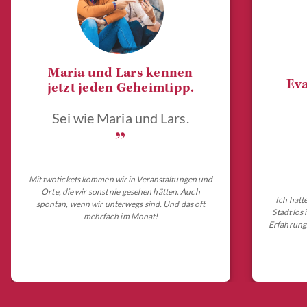
Maria und Lars kennen
Eva
jetzt jeden Geheimtipp.
Sei wie Maria und Lars.
„
Mit twotickets kommen wir in Veranstaltungen und
Orte, die wir sonst nie gesehen hätten. Auch
Ich hatt
spontan, wenn wir unterwegs sind. Und das oft
Stadt los
mehrfach im Monat!
Erfahrungs