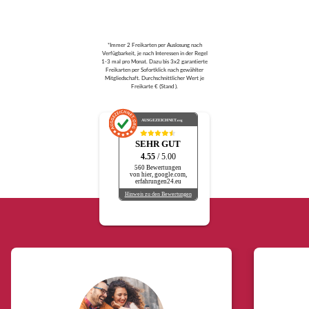
*Immer 2 Freikarten per Auslosung nach
Verfügbarkeit, je nach Interessen in der Regel
1-3 mal pro Monat. Dazu bis 3x2 garantierte
Freikarten per Sofortklick nach gewählter
Mitgliedschaft. Durchschnittlicher Wert je
Freikarte € (Stand ).
AUSGEZEICHNET
.org
SEHR GUT
4.55
/ 5.00
560 Bewertungen
von hier, google.com,
erfahrungen24.eu
Hinweis zu den Bewertungen