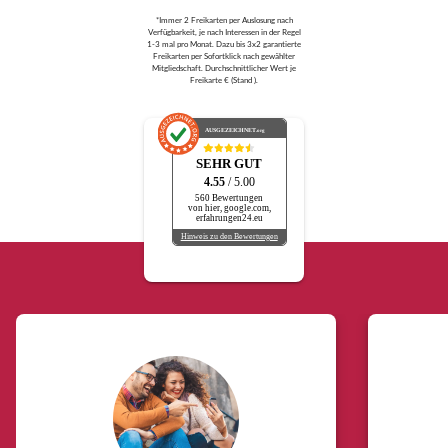
*Immer 2 Freikarten per Auslosung nach
Verfügbarkeit, je nach Interessen in der Regel
1-3 mal pro Monat. Dazu bis 3x2 garantierte
Freikarten per Sofortklick nach gewählter
Mitgliedschaft. Durchschnittlicher Wert je
Freikarte € (Stand ).
AUSGEZEICHNET
.org
SEHR GUT
4.55
/ 5.00
560 Bewertungen
von hier, google.com,
erfahrungen24.eu
Hinweis zu den Bewertungen