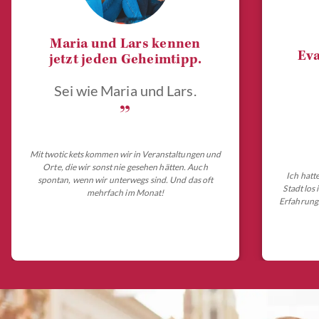
Maria und Lars kennen
Eva
jetzt jeden Geheimtipp.
Sei wie Maria und Lars.
„
Mit twotickets kommen wir in Veranstaltungen und
Orte, die wir sonst nie gesehen hätten. Auch
Ich hatt
spontan, wenn wir unterwegs sind. Und das oft
Stadt los
mehrfach im Monat!
Erfahrungs