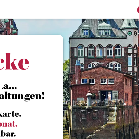
cke
La...
altungen!
karte.
onat.
bar.