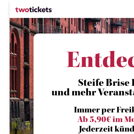
Entde
Steife Brise 
und mehr Veranst
Immer per Frei
Ab 5,90€ im M
Jederzeit künd