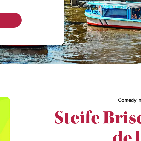
Comedy
i
Steife Bris
de 