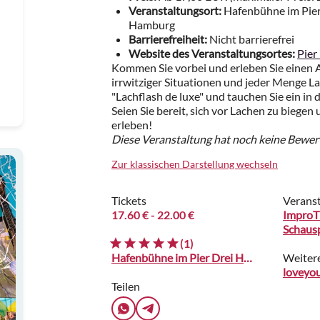
Veranstaltungsort:
Hafenbühne im Pier
Hamburg
Barrierefreiheit:
Nicht barrierefrei
Website des Veranstaltungsortes:
Pier
Kommen Sie vorbei und erleben Sie einen 
irrwitziger Situationen und jeder Menge Lach
"Lachflash de luxe" und tauchen Sie ein in
Seien Sie bereit, sich vor Lachen zu biege
erleben!
Diese Veranstaltung hat noch keine Bewer
Zur klassischen Darstellung wechseln
Tickets
Veranst
17.60 €
- 22.00 €
ImproTh
Schausp
(1)
Hafenbühne im Pier Drei Hotel
Weiter
loveyou
Teilen