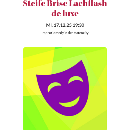
Steife Brise Lachflash
de luxe
Mi. 17.12.25 19:30
ImproComedy in der Hafencity