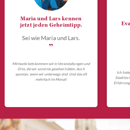
Maria und Lars kennen
Eva
jetzt jeden Geheimtipp.
Sei wie Maria und Lars.
„
Mit twotickets kommen wir in Veranstaltungen und
Orte, die wir sonst nie gesehen hätten. Auch
Ich hatt
spontan, wenn wir unterwegs sind. Und das oft
Stadt los
mehrfach im Monat!
Erfahrungs