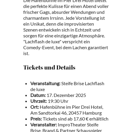
Die Hafenbühne im Pier Drei Hotel bietet
die perfekte Kulisse für einen Abend voller
frischer Gags, absurder Wendungen und
charmantem Irrsinn. Jede Vorstellung ist
ein Unikat, denn die improvisierten
Szenen entwickeln sich in Echtzeit und
sorgen für eine einzigartige Atmosphäre.
"Lachflash de luxe" verspricht ein
Comedy-Event, bei dem Lachen garantiert
ist.
Tickets und Details
Veranstaltung:
Steife Brise Lachflash
de luxe
Datum:
17. Dezember 2025
Uhrzeit:
19:30 Uhr
Ort:
Hafenbühne im Pier Drei Hotel,
Am Sandtorkai 46, 20457 Hamburg
Preis:
Tickets sind ab 17,60 € erhältlich
Veranstalter:
ImproTheater Steife
Brise, Brand & Partner Schauspieler