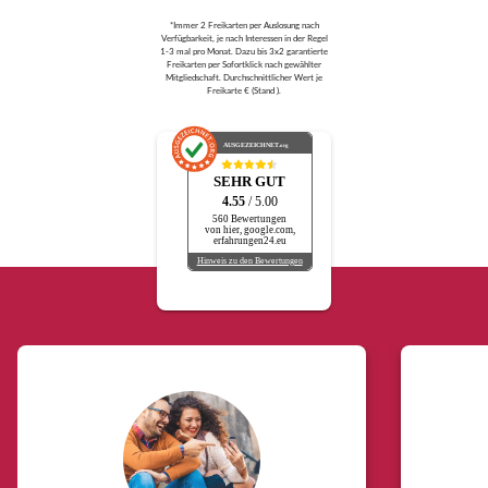
*Immer 2 Freikarten per Auslosung nach
Verfügbarkeit, je nach Interessen in der Regel
1-3 mal pro Monat. Dazu bis 3x2 garantierte
Freikarten per Sofortklick nach gewählter
Mitgliedschaft. Durchschnittlicher Wert je
Freikarte € (Stand ).
AUSGEZEICHNET
.org
SEHR GUT
4.55
/ 5.00
560 Bewertungen
von hier, google.com,
erfahrungen24.eu
Hinweis zu den Bewertungen