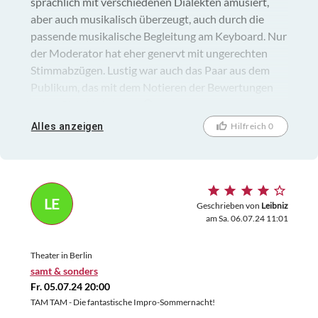
sprachlich mit verschiedenen Dialekten amüsiert,
aber auch musikalisch überzeugt, auch durch die
passende musikalische Begleitung am Keyboard. Nur
der Moderator hat eher genervt mit ungerechten
Stimmabzügen. Lustig war auch das Paar aus dem
Publikum, das mit dem Notieren der Bewertungen
etwas überfordert war 😉
Alles anzeigen
Hilfreich 0
LE
Geschrieben von
Leibniz
am Sa. 06.07.24 11:01
Theater in Berlin
samt & sonders
Fr. 05.07.24 20:00
TAM TAM - Die fantastische Impro-Sommernacht!