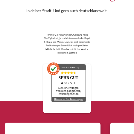
In deiner Stadt. Und gern auch deutschlandweit.
*Immer 2 Freikarten per Auslosung nach
Verfügbarkeit, je nach Interessen in der Regel
1-3 mal pro Monat. Dazu bis 3x2 garantierte
Freikarten per Sofortklick nach gewählter
Mitgliedschaft. Durchschnittlicher Wert je
Freikarte € (Stand ).
AUSGEZEICHNET
.org
SEHR GUT
4.55
/ 5.00
560 Bewertungen
von hier, google.com,
erfahrungen24.eu
Hinweis zu den Bewertungen