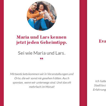
Maria und Lars kennen
Eva
jetzt jeden Geheimtipp.
Sei wie Maria und Lars.
„
Mit twotickets kommen wir in Veranstaltungen und
Orte, die wir sonst nie gesehen hätten. Auch
Ich hatt
spontan, wenn wir unterwegs sind. Und das oft
Stadt los
mehrfach im Monat!
Erfahrungs