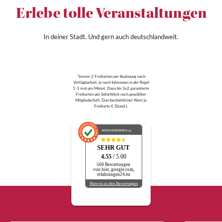
Erlebe tolle Veranstaltungen
In deiner Stadt. Und gern auch deutschlandweit.
*Immer 2 Freikarten per Auslosung nach
Verfügbarkeit, je nach Interessen in der Regel
1-3 mal pro Monat. Dazu bis 3x2 garantierte
Freikarten per Sofortklick nach gewählter
Mitgliedschaft. Durchschnittlicher Wert je
Freikarte € (Stand ).
AUSGEZEICHNET
.org
SEHR GUT
4.55
/ 5.00
560 Bewertungen
von hier, google.com,
erfahrungen24.eu
Hinweis zu den Bewertungen