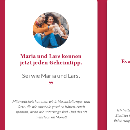
Maria und Lars kennen
Eva
jetzt jeden Geheimtipp.
Sei wie Maria und Lars.
„
Mit twotickets kommen wir in Veranstaltungen und
Orte, die wir sonst nie gesehen hätten. Auch
Ich hatt
spontan, wenn wir unterwegs sind. Und das oft
Stadt los
mehrfach im Monat!
Erfahrungs