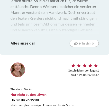
lernen durfte. So leid es mir auch tut, ich wurde
enttäuscht. Dennis Weissert ist sicher ein versierter
Mann, er versteht sein Handwerk. Doch er vertraut
den Texten Kreislers nicht und macht mit ständigem
und teils sinnlosem Aktionismus dessen Feinheiten
und Nuancen kaputt. Es ist ein ständiges Geturne
und Gehampel, ein hektisches Hin und Her, und nur
in wenigen ruhigen Momenten ahnt man, wie der
Alles anzeigen
Hilfreich 0
Abend hätte sein können. Weissert hat selbst auch
die Regie übernommen, das ist schon mal
grundsätzlich gefährlich und hier ging es gründlich
daneben.
Geschrieben von
logan1
am Fr. 24.04.26 10:47
Theater in Berlin
Nur nicht zu den Löwen
Do. 23.04.26 19:30
Nach dem gleichnamigen Roman von Lizzie Doron