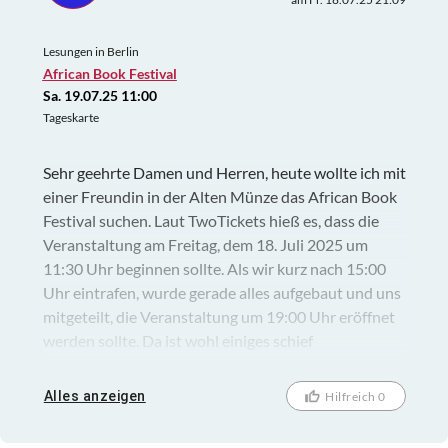
Lesungen in Berlin
African Book Festival
Sa. 19.07.25 11:00
Tageskarte
Sehr geehrte Damen und Herren, heute wollte ich mit
einer Freundin in der Alten Münze das African Book
Festival suchen. Laut TwoTickets hieß es, dass die
Veranstaltung am Freitag, dem 18. Juli 2025 um
11:30 Uhr beginnen sollte. Als wir kurz nach 15:00
Uhr eintrafen, wurde gerade alles aufgebaut und uns
mitgeteilt, die Veranstaltung um 19:00 Uhr eröffnet
werden sollte. Da ist wohl einiges schief
gelaufen……..Schade! Am Samstag und Sonntag
öffnet dieses Festival dann jeweils um 11:00 Uhr.
Alles anzeigen
Hilfreich 0