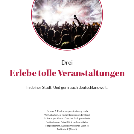
Drei
Erlebe tolle Veranstaltungen
In deiner Stadt. Und gern auch deutschlandweit.
*Immer 2 Freikarten per Auslosung nach
Verfügbarkeit, je nach Interessen in der Regel
1-3 mal pro Monat. Dazu bis 3x2 garantierte
Freikarten per Sofortklick nach gewählter
Mitgliedschaft. Durchschnittlicher Wert je
Freikarte € (Stand ).