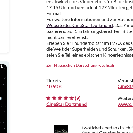
erschwingliches Kinoerlebnis für Blockbus
17:15 Uhr und verspricht 127 Minuten ge
Format.
Für weitere Informationen und zur Buchung 
Website des CineStar Dortmund
. Das Kin
basierend auf 5 Erfahrungsberichten. Bitte
nicht barrierefrei ist.
Erleben Sie "Thunderbolts*" im IMAX des 
die Welt der Superhelden und Schurken. Sic
seien Sie Teil eines epischen Kinoerlebniss
Zur klassischen Darstellung wechseln
Tickets
Veranst
10.90 €
CineSt
(9)
Weiter
CineStar Dortmund
www.ci
twotickets bedankt sich 
foto mit Genehmigung vo