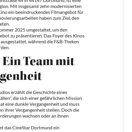
instraße 44 in 44147 Dortmund, ist eine
Region. Mit insgesamt zehn modernisierten
Kino ein beeindruckendes Filmangebot für
novierungsarbeiten haben zum Ziel, den
eten.
Sommer 2025 umgestaltet, um den
ebot zu präsentieren. Das Foyer des Kinos
 ausgestattet, während die F&B-Theken
rden.
 Ein Team mit
genheit
dios erzählt die Geschichte eines
len", die sich einer gefährlichen Mission
hat eine dunkle Vergangenheit und muss
n ihrer Vergangenheit stellen. Doch die
forderungen wachsen oder an ihnen
tet das CineStar Dortmund ein