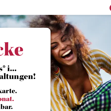
cke
 i...
altungen!
karte.
onat.
bar.