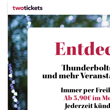
Entde
Thunderbolts*
und mehr Veranst
Immer per Frei
Ab 5,90€ im M
Jederzeit künd