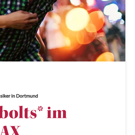
siker
in Dortmund
olts* im
AX