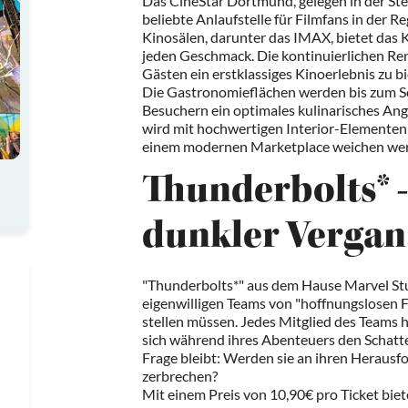
Das CineStar Dortmund, gelegen in der Ste
beliebte Anlaufstelle für Filmfans in der 
Kinosälen, darunter das IMAX, bietet das 
jeden Geschmack. Die kontinuierlichen Re
Gästen ein erstklassiges Kinoerlebnis zu bi
Die Gastronomieflächen werden bis zum 
Besuchern ein optimales kulinarisches Ang
wird mit hochwertigen Interior-Elementen
einem modernen Marketplace weichen we
Thunderbolts* -
dunkler Vergan
"Thunderbolts*" aus dem Hause Marvel Stu
eigenwilligen Teams von "hoffnungslosen Fäl
stellen müssen. Jedes Mitglied des Teams 
sich während ihres Abenteuers den Schatte
Frage bleibt: Werden sie an ihren Heraus
zerbrechen?
Mit einem Preis von 10,90€ pro Ticket bie