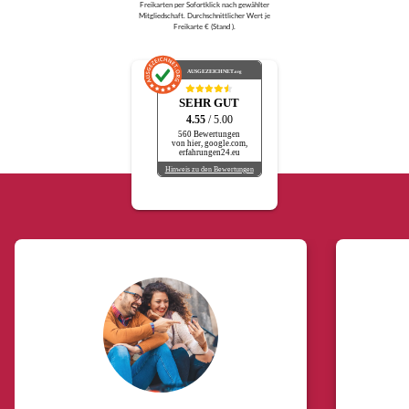
Freikarten per Sofortklick nach gewählter
Mitgliedschaft. Durchschnittlicher Wert je
Freikarte € (Stand ).
AUSGEZEICHNET
.org
SEHR GUT
4.55
/ 5.00
560 Bewertungen
von hier, google.com,
erfahrungen24.eu
Hinweis zu den Bewertungen