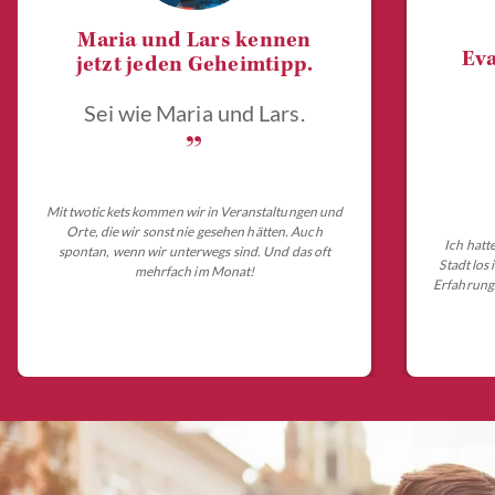
Maria und Lars kennen
Eva
jetzt jeden Geheimtipp.
Sei wie Maria und Lars.
„
Mit twotickets kommen wir in Veranstaltungen und
Orte, die wir sonst nie gesehen hätten. Auch
Ich hatt
spontan, wenn wir unterwegs sind. Und das oft
Stadt los
mehrfach im Monat!
Erfahrungs