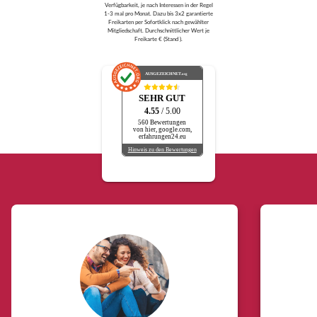
Verfügbarkeit, je nach Interessen in der Regel
1-3 mal pro Monat. Dazu bis 3x2 garantierte
Freikarten per Sofortklick nach gewählter
Mitgliedschaft. Durchschnittlicher Wert je
Freikarte € (Stand ).
AUSGEZEICHNET
.org
SEHR GUT
4.55
/ 5.00
560 Bewertungen
von hier, google.com,
erfahrungen24.eu
Hinweis zu den Bewertungen