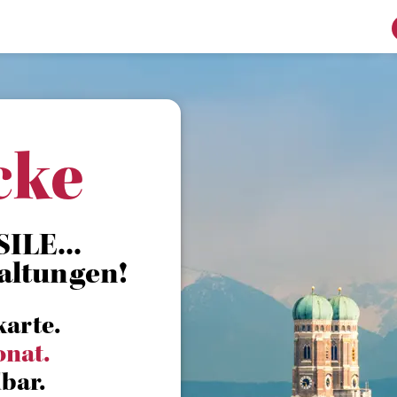
cke
ILE...
altungen!
karte.
onat.
bar.