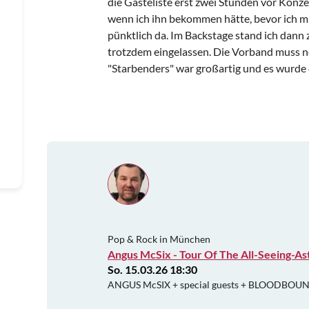
die Gästeliste erst zwei Stunden vor Konze
wenn ich ihn bekommen hätte, bevor ich m
pünktlich da. Im Backstage stand ich dann 
trotzdem eingelassen. Die Vorband muss no
"Starbenders" war großartig und es wurde
Pop & Rock in München
Angus McSix - Tour Of The All-Seeing-As
So. 15.03.26 18:30
ANGUS McSIX + special guests + BLOODBO