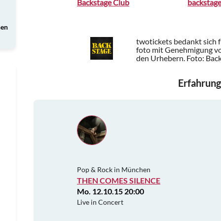
Backstage Club
backstage
nen
twotickets bedankt sich 
foto mit Genehmigung vo
den Urhebern.
Foto: Bac
Erfahrung
Pop & Rock in München
THEN COMES SILENCE
Mo. 12.10.15 20:00
Live in Concert