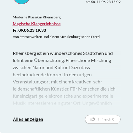
am So. 11.06.23 15:09
Moderne Klassik in Rheinsberg
Magische Klangerlebnisse
Fr. 09.06.23 19:30
Von Sternenwelten und einem Mecklenburgischen Pferd
Rheinsberg ist ein wunderschönes Städtchen und
lohnt eine Übernachtung. Eine schöne Mischung
zwischen Natur und Kultur. Dazu dass
beeindruckende Konzert in dem urigen
Veranstaltungsort mit einem kreativen, sehr
leidenschaftlichen Künstler. Für Menschen die sich
für einzigartige, elektronische und experimentelle
Musik interessieren ein guter Ort. Ungewöhnlich
war, dass ich den Eindruck hatte die Musik eröffnet
neue / andere Räume und füllt nicht nur die
Alles anzeigen
Hilfreich 0
bestehenden. Vielen Dank an Two Tickets und das
Künstlerpaar.