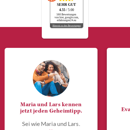
SEHR GUT
4.55
/ 5.00
560 Bewertungen
von hier, google.com,
erfahrungen24.eu
Hinweis zu den Bewertungen
Maria und Lars kennen
Eva
jetzt jeden Geheimtipp.
Sei wie Maria und Lars.
„