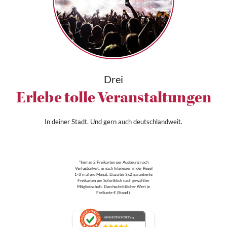
Drei
Erlebe tolle Veranstaltungen
In deiner Stadt. Und gern auch deutschlandweit.
*Immer 2 Freikarten per Auslosung nach
Verfügbarkeit, je nach Interessen in der Regel
1-3 mal pro Monat. Dazu bis 3x2 garantierte
Freikarten per Sofortklick nach gewählter
Mitgliedschaft. Durchschnittlicher Wert je
Freikarte € (Stand ).
AUSGEZEICHNET
.org