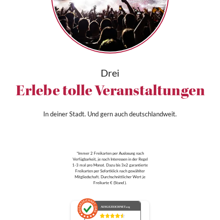
Drei
Erlebe tolle Veranstaltungen
In deiner Stadt. Und gern auch deutschlandweit.
*Immer 2 Freikarten per Auslosung nach
Verfügbarkeit, je nach Interessen in der Regel
1-3 mal pro Monat. Dazu bis 3x2 garantierte
Freikarten per Sofortklick nach gewählter
Mitgliedschaft. Durchschnittlicher Wert je
Freikarte € (Stand ).
AUSGEZEICHNET
.org