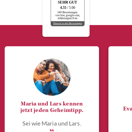
SEHR GUT
4.55
/ 5.00
560 Bewertungen
von hier, google.com,
erfahrungen24.eu
Hinweis zu den Bewertungen
Maria und Lars kennen
Eva
jetzt jeden Geheimtipp.
Sei wie Maria und Lars.
„