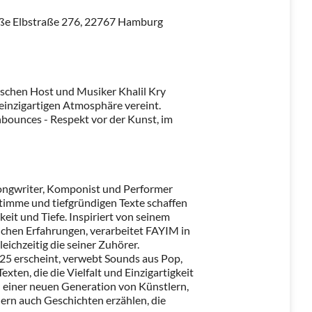
ße Elbstraße 276, 22767 Hamburg
schen Host und Musiker Khalil Kry
r einzigartigen Atmosphäre vereint.
nbounces - Respekt vor der Kunst, im
ongwriter, Komponist und Performer
timme und tiefgründigen Texte schaffen
keit und Tiefe. Inspiriert von seinem
ichen Erfahrungen, verarbeitet FAYIM in
eichzeitig die seiner Zuhörer.
25 erscheint, verwebt Sounds aus Pop,
xten, die die Vielfalt und Einzigartigkeit
l einer neuen Generation von Künstlern,
dern auch Geschichten erzählen, die