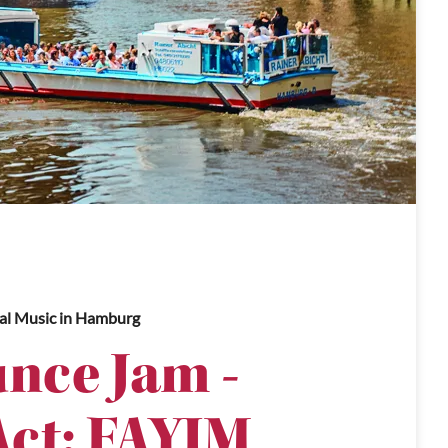
al Music
in Hamburg
nce Jam -
ct: FAYIM