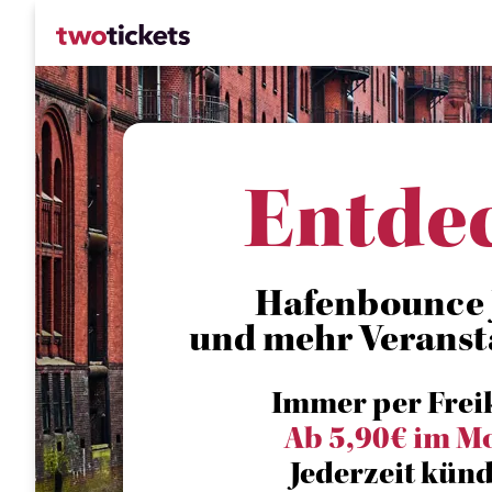
Entde
Hafenbounce 
und mehr Veranst
Immer per Frei
Ab 5,90€ im M
Jederzeit künd