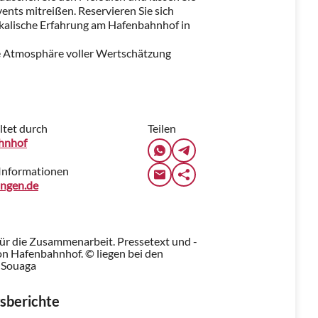
vents mitreißen. Reservieren Sie sich
ikalische Erfahrung am Hafenbahnhof in
ne Atmosphäre voller Wertschätzung
ltet durch
Teilen
hnhof
Informationen
ngen.de
für die Zusammenarbeit. Pressetext und -
n Hafenbahnhof. © liegen bei den
 Souaga
sberichte