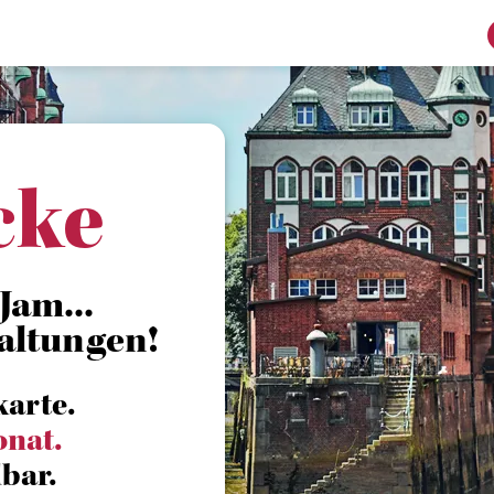
cke
Jam...
altungen!
karte.
onat.
bar.