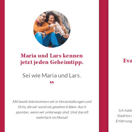
Maria und Lars kennen
Eva
jetzt jeden Geheimtipp.
Sei wie Maria und Lars.
„
Mit twotickets kommen wir in Veranstaltungen und
Orte, die wir sonst nie gesehen hätten. Auch
Ich hatt
spontan, wenn wir unterwegs sind. Und das oft
Stadt los
mehrfach im Monat!
Erfahrungs