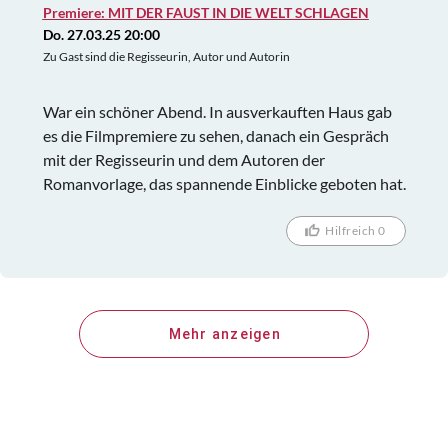
Premiere: MIT DER FAUST IN DIE WELT SCHLAGEN
Family" auftreten durften. Ein wirklich schöner,
Do. 27.03.25 20:00
nachdenklich stimmender und empfehlenswerter
Zu Gast sind die Regisseurin, Autor und Autorin
Film.
War ein schöner Abend. In ausverkauften Haus gab
es die Filmpremiere zu sehen, danach ein Gespräch
mit der Regisseurin und dem Autoren der
Romanvorlage, das spannende Einblicke geboten hat.
Hilfreich 0
Mehr anzeigen