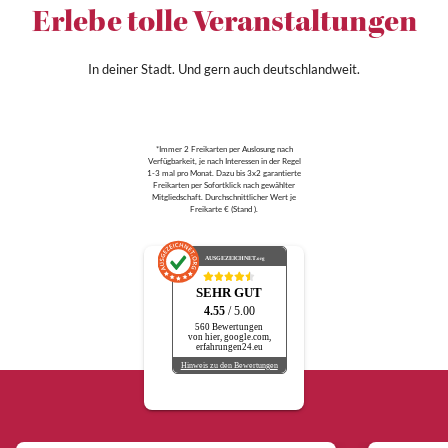
Erlebe tolle Veranstaltungen
In deiner Stadt. Und gern auch deutschlandweit.
*Immer 2 Freikarten per Auslosung nach
Verfügbarkeit, je nach Interessen in der Regel
1-3 mal pro Monat. Dazu bis 3x2 garantierte
Freikarten per Sofortklick nach gewählter
Mitgliedschaft. Durchschnittlicher Wert je
Freikarte € (Stand ).
AUSGEZEICHNET
.org
SEHR GUT
4.55
/ 5.00
560 Bewertungen
von hier, google.com,
erfahrungen24.eu
Hinweis zu den Bewertungen