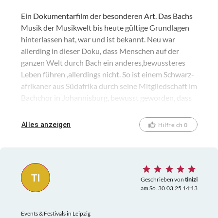
Ein Dokumentarfilm der besonderen Art. Das Bachs
Musik der Musikwelt bis heute gültige Grundlagen
hinterlassen hat, war und ist bekannt. Neu war
allerding in dieser Doku, dass Menschen auf der
ganzen Welt durch Bach ein anderes,bewussteres
Leben führen ,allerdings nicht. So ist einem Schwarz-
afrikaner aus Südafrika durch seine Mitgliedschaft im
Bachchor in Johannisburg, bewusst geworden, dass
Bachs Musik selbst gegen Rassismus helfen kann. In
Malaysia, einem islamistischen Staat riskieren
Alles anzeigen
Hilfreich 0
Moslems, die Bach spielen oder singen eingesperrt zu
werden. Trotzdem spielen oder singen diese
Menschen Bachs Stücke. Diese Dokumentation führt
über fast alle Kontinente. Australien, Paraguay,
TI
Japan, USA, Malaysia sowie Schweiz und zeigt Sänger
Geschrieben von
tinizi
am So. 30.03.25 14:13
und Musiker, die Bachs Musik als Hobby betreiben.
Die Hauptfiguren waren so glücklich, als sie 2022
Events & Festivals in Leipzig
beim Bachfest in Leipzig als Laienchor "We are