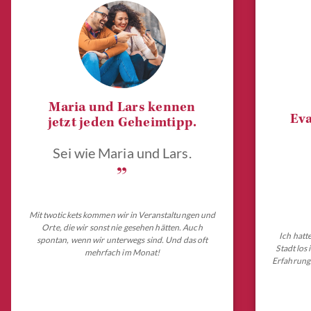
Maria und Lars kennen
Eva
jetzt jeden Geheimtipp.
Sei wie Maria und Lars.
„
Mit twotickets kommen wir in Veranstaltungen und
Orte, die wir sonst nie gesehen hätten. Auch
Ich hatt
spontan, wenn wir unterwegs sind. Und das oft
Stadt los
mehrfach im Monat!
Erfahrungs