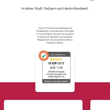
In deiner Stadt. Und gern auch deutschlandweit.
*Immer 2 Freikarten per Auslosung nach
Verfügbarkeit, je nach Interessen in der Regel
1-3 mal pro Monat. Dazu bis 3x2 garantierte
Freikarten per Sofortklick nach gewählter
Mitgliedschaft. Durchschnittlicher Wert je
Freikarte € (Stand ).
AUSGEZEICHNET
.org
SEHR GUT
4.55
/ 5.00
560 Bewertungen
von hier, google.com,
erfahrungen24.eu
Hinweis zu den Bewertungen