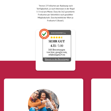
*Immer 2 Freikarten per Auslosung nach
Verfügbarkeit, je nach Interessen in der Regel
1-3 mal pro Monat. Dazu bis 3x2 garantierte
Freikarten per Sofortklick nach gewählter
Mitgliedschaft. Durchschnittlicher Wert je
Freikarte € (Stand ).
AUSGEZEICHNET
.org
SEHR GUT
4.55
/ 5.00
560 Bewertungen
von hier, google.com,
erfahrungen24.eu
Hinweis zu den Bewertungen