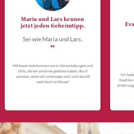
Maria und Lars kennen
Eva
jetzt jeden Geheimtipp.
Sei wie Maria und Lars.
„
Mit twotickets kommen wir in Veranstaltungen und
Orte, die wir sonst nie gesehen hätten. Auch
Ich hatt
spontan, wenn wir unterwegs sind. Und das oft
Stadt los
mehrfach im Monat!
Erfahrungs