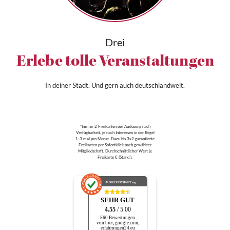
Drei
Erlebe tolle Veranstaltungen
In deiner Stadt. Und gern auch deutschlandweit.
*Immer 2 Freikarten per Auslosung nach
Verfügbarkeit, je nach Interessen in der Regel
1-3 mal pro Monat. Dazu bis 3x2 garantierte
Freikarten per Sofortklick nach gewählter
Mitgliedschaft. Durchschnittlicher Wert je
Freikarte € (Stand ).
AUSGEZEICHNET
.org
SEHR GUT
4.55
/ 5.00
560 Bewertungen
von hier, google.com,
erfahrungen24.eu