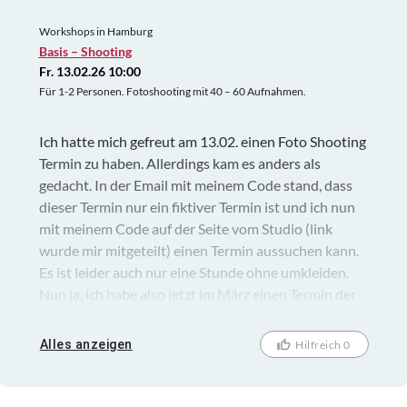
Workshops in Hamburg
Basis – Shooting
Fr. 13.02.26 10:00
Für 1-2 Personen. Fotoshooting mit 40 – 60 Aufnahmen.
Ich hatte mich gefreut am 13.02. einen Foto Shooting
Termin zu haben. Allerdings kam es anders als
gedacht. In der Email mit meinem Code stand, dass
dieser Termin nur ein fiktiver Termin ist und ich nun
mit meinem Code auf der Seite vom Studio (link
wurde mir mitgeteilt) einen Termin aussuchen kann.
Es ist leider auch nur eine Stunde ohne umkleiden.
Nun ja, ich habe also jetzt im März einen Termin der
vom Studio auch bestätigt wurde. Bin gespannt und
melde mich dann eieder. Es bleibt spannend.
Alles anzeigen
Hilfreich 0