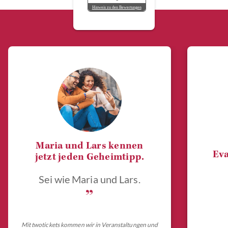
Hinweis zu den Bewertungen
Maria und Lars kennen
Eva
jetzt jeden Geheimtipp.
Sei wie Maria und Lars.
„
Mit twotickets kommen wir in Veranstaltungen und