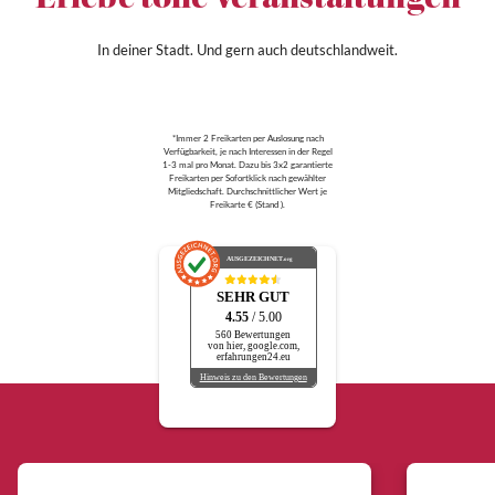
Erlebe tolle Veranstaltungen
In deiner Stadt. Und gern auch deutschlandweit.
*Immer 2 Freikarten per Auslosung nach
Verfügbarkeit, je nach Interessen in der Regel
1-3 mal pro Monat. Dazu bis 3x2 garantierte
Freikarten per Sofortklick nach gewählter
Mitgliedschaft. Durchschnittlicher Wert je
Freikarte € (Stand ).
AUSGEZEICHNET
.org
SEHR GUT
4.55
/ 5.00
560 Bewertungen
von hier, google.com,
erfahrungen24.eu
Hinweis zu den Bewertungen