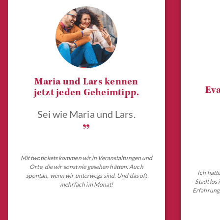
Maria und Lars kennen
Eva
jetzt jeden Geheimtipp.
Sei wie Maria und Lars.
„
Mit twotickets kommen wir in Veranstaltungen und
Orte, die wir sonst nie gesehen hätten. Auch
Ich hatt
spontan, wenn wir unterwegs sind. Und das oft
Stadt los
mehrfach im Monat!
Erfahrungs