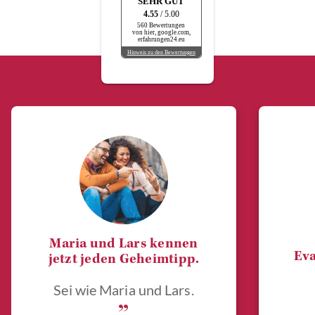
SEHR GUT
4.55
/ 5.00
560 Bewertungen
von hier, google.com,
erfahrungen24.eu
Hinweis zu den Bewertungen
Maria und Lars kennen
Eva
jetzt jeden Geheimtipp.
Sei wie Maria und Lars.
„