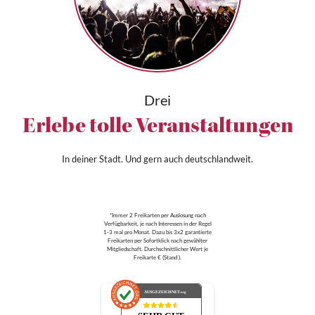
Drei
Erlebe tolle Veranstaltungen
In deiner Stadt. Und gern auch deutschlandweit.
*Immer 2 Freikarten per Auslosung nach
Verfügbarkeit, je nach Interessen in der Regel
1-3 mal pro Monat. Dazu bis 3x2 garantierte
Freikarten per Sofortklick nach gewählter
Mitgliedschaft. Durchschnittlicher Wert je
Freikarte € (Stand ).
AUSGEZEICHNET
.org