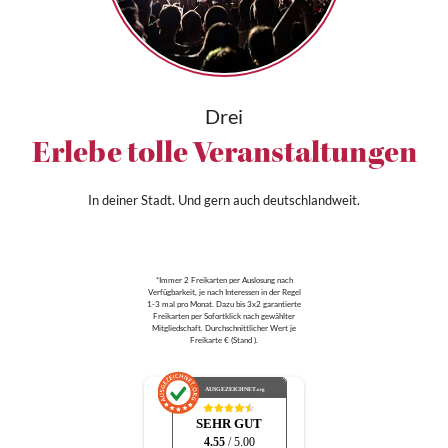
Drei
Erlebe tolle Veranstaltungen
In deiner Stadt. Und gern auch deutschlandweit.
*Immer 2 Freikarten per Auslosung nach
Verfügbarkeit, je nach Interessen in der Regel
1-3 mal pro Monat. Dazu bis 3x2 garantierte
Freikarten per Sofortklick nach gewählter
Mitgliedschaft. Durchschnittlicher Wert je
Freikarte € (Stand ).
AUSGEZEICHNET
.org
SEHR GUT
4.55
/ 5.00